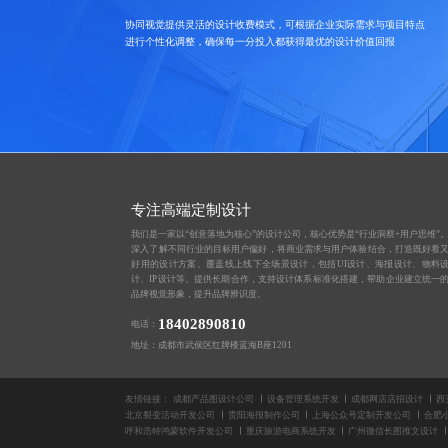
协同视觉提供灵活的设计收费模式，可根据企业实际需求与项目特点
进行个性化调整，确保每一分投入都获得最优的设计价值回报
专注高端定制设计
我们是一家以“创意落地为核心”的设计公司，核心优势是“行业洞察+用户思维”
深入了解不同行业的目标用户偏好，将商业需求与用户体验结合，打造既好看
好用的设计方案。覆盖线上线下全场景设计，包括UI设计、海报设计、物料
计、IP设计等。提供长期合作，支持设计体系标准化搭建，帮助企业建立统一
品牌视觉形象，提升品牌辨识度。
18402890810
电话：
地址：成都市武侯区红牌楼蓝海B座1201
友情链接：
成都产品图设计公司
设备管理系统开发
成都网店店招设计
西
北京裂变活动开发公司
贵阳海报制作公司
上海公众号定制开发公司
合肥
呼和浩特鸿蒙软件开发公司
重庆旅游电商系统开发
广州微信长图推文设计