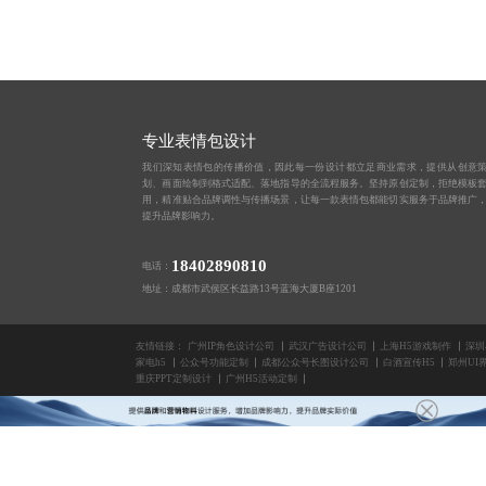
专业表情包设计
我们深知表情包的传播价值，因此每一份设计都立足商业需求，提供从创意
划、画面绘制到格式适配、落地指导的全流程服务。坚持原创定制，拒绝模板
用，精准贴合品牌调性与传播场景，让每一款表情包都能切实服务于品牌推广
提升品牌影响力。
18402890810
电话：
地址：成都市武侯区长益路13号蓝海大厦B座1201
友情链接：
广州IP角色设计公司
武汉广告设计公司
上海H5游戏制作
深圳
家电h5
公众号功能定制
成都公众号长图设计公司
白酒宣传H5
郑州UI
重庆PPT定制设计
广州H5活动定制
版权所有2014-2025 成都蓝橙互动科技有限公司
微信H5开发
H5开发制作公司
订票小程序开发
武汉课件微动画制作
石家庄PPT
品牌网站开发
企业微信定制公司