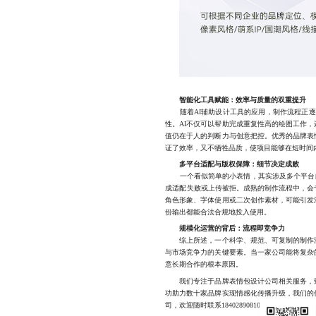
智能化工具赋能：效率与质量的双重提升
随着AI辅助设计工具的应用，制作流程正逐
性。AI不仅可以帮助完成重复性高的绘图工作
值仍在于人的判断力与创意把控。优秀的品牌表
证了效率，又不牺牲品质，使项目能够在短时间
多平台适配与版权保障：细节决定成败
一个看似简单的小表情，其实涉及多个平台的
成适配失败或上传被拒。成熟的制作流程中，会
角色形象、字体使用或二次创作素材，可能引发
份输出都能合法合规地投入使用。
规模化运营的背后：流程即竞争力
综上所述，一个科学、规范、可复制的制作流
与市场竞争力的关键要素。当一家公司能将复杂
意长期合作的根本原因。
我们专注于品牌表情包设计公司相关服务，致
功助力数十家品牌实现情感化传播升级，我们的
司，欢迎随时联系18402890810