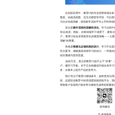
在实际应用中，教育UI的专业优势体现在多
图表、动画流程图、交互式模型等手段，可以将
与分步动画讲解，使得新学员的平均上手时间缩短
其次是
操作流程的流畅性优化
。学习过程中
加以改进。例如，在移动端学习场景下，避免过
户，教育UI还会采用差异化的视觉策略——儿
理解”的尊重。
再者是
情感化反馈机制的设计
。学习不仅是
性文案等，都能激发持续学习的动力。一些领先
的归属感与坚持意愿。
由此可见，真正的教育UI远不止于“好看”，
户、懂学习节奏。对于正在构建或升级自有学习
务，从根本上提升产品的竞争力。
我们专注于教育UI领域多年，始终坚持以用户
统，还是职业教育中的高强度技能训练平台，我
帮助客户实现用户留存率与课程完成率的双重提升。
咨询热线