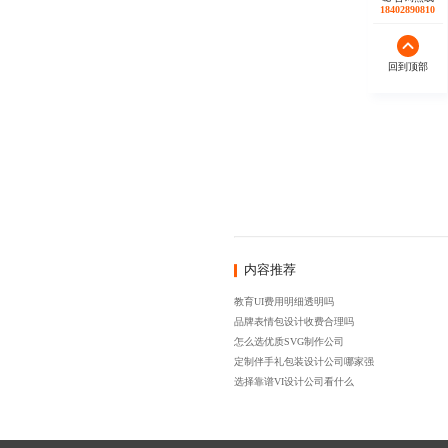
18402890810
回到顶部
内容推荐
教育UI费用明细透明吗
品牌表情包设计收费合理吗
怎么选优质SVG制作公司
定制伴手礼包装设计公司哪家强
选择靠谱VI设计公司看什么