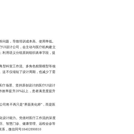
等问题，导致培训成本高、使用率低。
UI设计公司，会主动与医疗机构建立
；利用语义分组原则组织表单字段，提
、典型科室工作流、多角色权限模型等核
。这不仅缩短了设计周期，也减少了需
疗场景、坚持原创设计的医疗UI设计
效率提升20%以上，患者满意度提升
司将不再只是“界面美化师”，而是医
化设计能力。凭借对医疗工作流的深度
历、智慧门诊、健康管理、远程会诊等
信同号18402890810