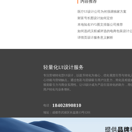
内容推荐
医疗UI设计公司为何强调独家方案
财富号长图设计如何定价
本地知名SVG图文排版公司推荐
如何选武汉权威评选的电商包装设计
详情页设计服务意义解析
轻量化UI设计服务
专注营销转化型UI设计，以提升转化为核心，优化视觉引导与转化
心功能与营销触点。通过色彩与层级吸引用户注意力，简化流程提
视觉吸引力与商业实用性。让UI设计成为产品引流转化的助力，用
用户转化与业务增长。
18402890810
电话：
地址：成都市武侯区长益路13号1201
友情链接：
重庆PPT设计美化
天津H5定制开发公司
上海微信表