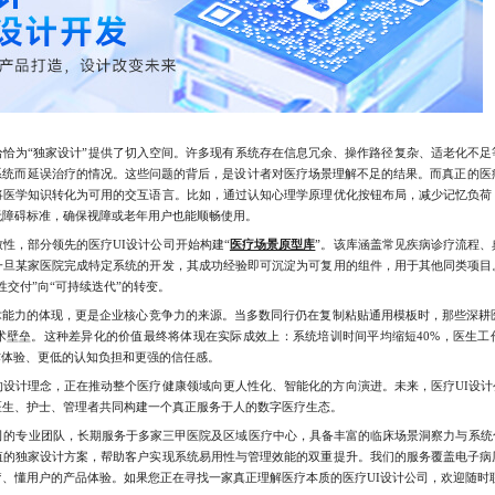
为“独家设计”提供了切入空间。许多现有系统存在信息冗余、操作路径复杂、适老化不足
系统而延误治疗的情况。这些问题的背后，是设计者对医疗场景理解不足的结果。而真正的医疗
将医学知识转化为可用的交互语言。比如，通过认知心理学原理优化按钮布局，减少记忆负荷
无障碍标准，确保视障或老年用户也能顺畅使用。
，部分领先的医疗UI设计公司开始构建“
医疗场景原型库
”。该库涵盖常见疾病诊疗流程
一旦某家医院完成特定系统的开发，其成功经验即可沉淀为可复用的组件，用于其他同类项目
交付”向“可持续迭代”的转变。
能力的体现，更是企业核心竞争力的来源。当多数同行仍在复制粘贴通用模板时，那些深耕医
术壁垒。这种差异化的价值最终将体现在实际成效上：系统培训时间平均缩短40%，医生工作
作体验、更低的认知负担和更强的信任感。
计理念，正在推动整个医疗健康领域向更人性化、智能化的方向演进。未来，医疗UI设计公
医生、护士、管理者共同构建一个真正服务于人的数字医疗生态。
的专业团队，长期服务于多家三甲医院及区域医疗中心，具备丰富的临床场景洞察力与系统
值的独家设计方案，帮助客户实现系统易用性与管理效能的双重提升。我们的服务覆盖电子病
懂用户的产品体验。如果您正在寻找一家真正理解医疗本质的医疗UI设计公司，欢迎随时联系，微