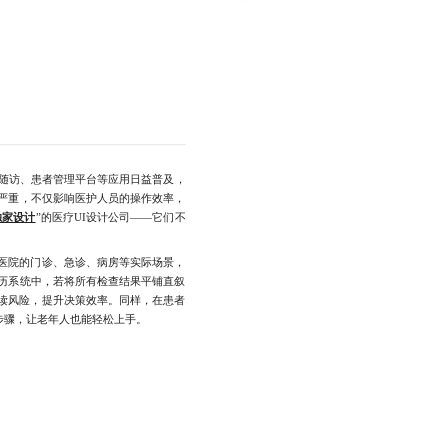
随访、患者管理平台等应用日益普及，
严重，不仅影响医护人员的操作效率，
独家设计
”的医疗UI设计公司——它们不
医院的门诊、急诊、病房等实际场景，
历系统中，若将所有检查结果平铺直叙
读风险，提升决策效率。同样，在患者
步骤，让老年人也能轻松上手。