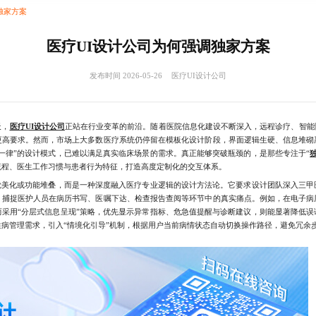
独家方案
医疗UI设计公司为何强调独家方案
发布时间 2026-05-26
医疗UI设计公司
天，
医疗UI设计公司
正站在行业变革的前沿。随着医院信息化建设不断深入，远程诊疗、智能
更高要求。然而，市场上大多数医疗系统仍停留在模板化设计阶段，界面逻辑生硬、信息堆砌
一律”的设计模式，已难以满足真实临床场景的需求。真正能够突破瓶颈的，是那些专注于“
流程、医生工作习惯与患者行为特征，打造高度定制化的交互体系。
美化或功能堆叠，而是一种深度融入医疗专业逻辑的设计方法论。它要求设计团队深入三甲
，捕捉医护人员在病历书写、医嘱下达、检查报告查阅等环节中的真实痛点。例如，在电子病
而采用“分层式信息呈现”策略，优先显示异常指标、危急值提醒与诊断建议，则能显著降低误
病管理需求，引入“情境化引导”机制，根据用户当前病情状态自动切换操作路径，避免冗余