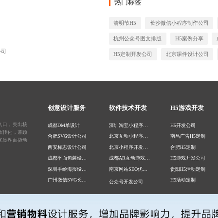
热门标签
清明节H5
长沙微信小程序制作公司
杭州公众号图文排版
H5案例分享
公司
H5定制开发公司
北京课件设计公司
创意设计服务
软件技术开发
H5游戏开发
入口，突出核
成都DM单设计
深圳淘宝小程序定制
H5开发公司
效转化，兼顾
合肥SVG设计公司
北京互动小程序开发
南昌广告H5定制
优质界面撬动
西安标志设计公司
北京小程序开发公司
合肥H5定制
成都平面包装设计公司
成都AR互动游戏开发，成都AR小程序制作公司
H5游戏开发公司
深圳手绘海报设计公司
南京网站SEO优化公司
贵阳H5活动定制
广州微信SVG长图设计
H5活动定制
公众号开发公司
贵阳UI设计公司
上海H5制作公司
长沙微信小程序定制公司
长沙表情包制作公司
H5活动定制
天津小程序定制公司
重庆宣传册设计公司
石家庄H5制作公司
情包定制公司
H5游戏制作公司
游戏小程序开发
杭州H5定制开发公司
成都京东小程序定制
南京表情包设计公司