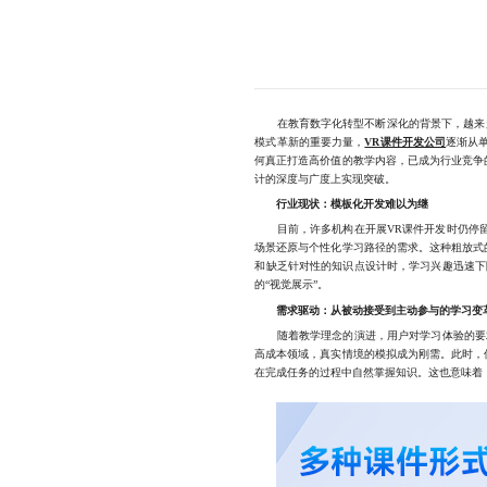
在教育数字化转型不断深化的背景下，越来越
模式革新的重要力量，
VR课件开发公司
逐渐从
何真正打造高价值的教学内容，已成为行业竞争
计的深度与广度上实现突破。
行业现状：模板化开发难以为继
目前，许多机构在开展VR课件开发时仍停留在
场景还原与个性化学习路径的需求。这种粗放式
和缺乏针对性的知识点设计时，学习兴趣迅速下
的“视觉展示”。
需求驱动：从被动接受到主动参与的学习变
随着教学理念的演进，用户对学习体验的要求已
高成本领域，真实情境的模拟成为刚需。此时，
在完成任务的过程中自然掌握知识。这也意味着