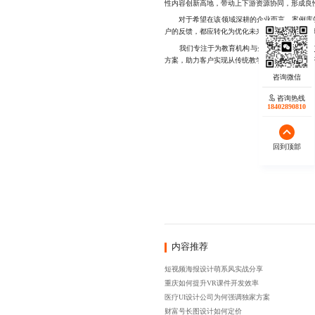
性内容创新高地，带动上下游资源协同，形成良
对于希望在该领域深耕的企业而言，案例库的
户的反馈，都应转化为优化未来的输入。唯有如此
我们专注于为教育机构与企业提供
高质量的
方案，助力客户实现从传统教学到数字化体验的平稳
咨询热线
18402890810
回到顶部
内容推荐
短视频海报设计萌系风实战分享
重庆如何提升VR课件开发效率
医疗UI设计公司为何强调独家方案
财富号长图设计如何定价