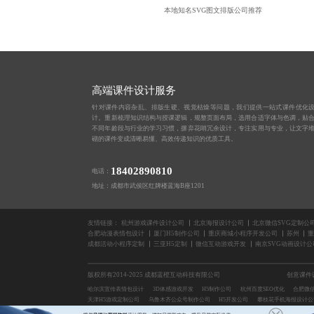
本地知名SVG图文排版公司推荐
高端课件设计服务
针对课件内容杂乱、排版生硬、视觉枯燥等问题，我们提供一站式课件优化
计。重新梳理知识结构与授课逻辑，规整页面布局，选用合适字体与色调，贴
不同年龄段与行业的学习习惯，摒弃花哨冗余设计，专注实用与专业，让文字
砌的课件变成清晰易懂、高效传递知识的优质工具。
18402890810
电话：
地址：成都市武侯区红牌楼蓝海B座1201
友情链接：
杭州游戏课件设计公司
北京海报设计公司
北京微信SVG定制公
合肥动漫表情包设计
厦门H5制作公司
重庆商城小程序开发公司
苏州
重
成都活动小程序定制
三亚H5定制
微信互动游戏开发
南京SVG动画设计公
版权所有2014-2025 成都蓝橙互动科技有限公司
创意课件
哈尔滨宣传表情包设计
3D体感游戏开发
H5制作公司
杭州百度SEO优化
合肥微
天津H5游戏定制公司
乌鲁木齐公众号制作公司
H5开发公司
攀枝花手机海报设计公