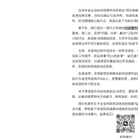
当前许多企业的内训课件仍停留在“理论堆砌”
虽然结构完整，但往往难以引发共鸣，培训结束
件，应当围绕核心能力点，筛选出多个与岗位强
基于此，我们提出一套行之有效的
内训课件
案例；第二步，采用“问题—分析—解决”三段
小组讨论、角色扮演或模拟决策，引导学员在模
由讲师点评不同方案的优劣，从而实现从“知道”到
当然，在落地过程中也存在一些常见误区。有些
实际工作脱节，听起来像“别人的故事”，缺乏
业的真实经历，问题类型应覆盖岗位常见挑战，
库，实现内训资源的动态更新。
实践表明，采用参照实例驱动的内训课件设计模
的行为改变率提高35%以上。更重要的是，这
续演进的学习型文化。
对于希望提升内训实效的企业而言，重新审视
能，从被动接受转向主动参与，唯有如此，内训才
我们长期专注于企业内部培训体系的搭建与
决方案，帮助客户实现培训成果向绩效转化的突
度实操性与传播力。如果您正在寻求更高效、更具转化